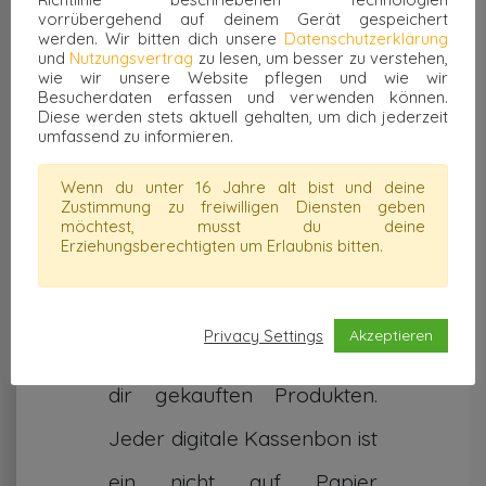
vorrübergehend auf deinem Gerät gespeichert
werden. Wir bitten dich unsere
Datenschutzerklärung
und
Nutzungsvertrag
zu lesen, um besser zu verstehen,
wie wir unsere Website pflegen und wie wir
Besucherdaten erfassen und verwenden können.
Diese werden stets aktuell gehalten, um dich jederzeit
umfassend zu informieren.
Nachhaltigkeit
Wallet für nachhaltiges Leben
Wenn du unter 16 Jahre alt bist und deine
Zustimmung zu freiwilligen Diensten geben
Treffe bewusstere
möchtest, musst du deine
Erziehungsberechtigten um Erlaubnis bitten.
Entscheidungen durch CO2-
und Verpackungs-
Privacy Settings
Akzeptieren
Informationen zu den von
dir gekauften Produkten.
Jeder digitale Kassenbon ist
ein nicht auf Papier