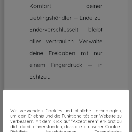
Komfort deiner
Lieblingshändler — Ende-zu-
Ende-verschlüsselt bleibt
alles vertraulich. Verwalte
deine Freigaben mit nur
einem Fingerdruck — in
Echtzeit.
Wir verwenden Cookies und ähnliche Technologien,
um dein Erlebnis und die Funktionalität der Website zu
verbessern. Mit dem Klick auf "Akzeptieren" erklärst du
dich damit einverstanden, dass alle in unserer Cookie-
Richtlinie beschriebenen Technologien